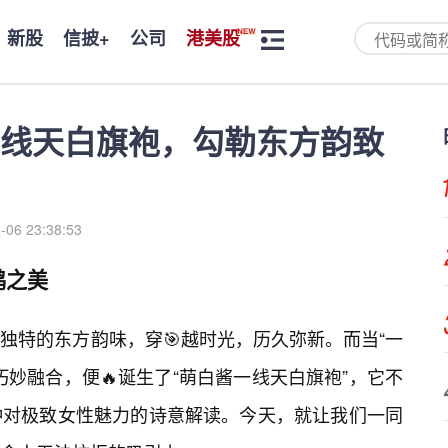
新股
信披+
公司
港美股
线天白旗袍，勾勒东方韵致
-06 23:38:53
鸿之美
独特的东方韵味，穿🎯越时光，历久弥新。而当“一
妙融合，便🔥诞生了“萌白酱一线天白旗袍”，它不
种对极致女性魅力的诗意解读。今天，就让我们一同