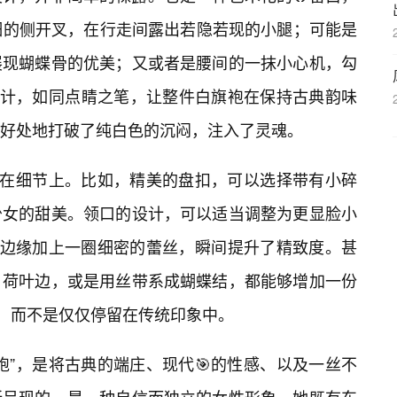
细的侧开叉，在行走间露出若隐若现的小腿；可能是
展现蝴蝶骨的优美；又或者是腰间的一抹小心机，勾
设计，如同点睛之笔，让整件白旗袍在保持古典韵味
好处地打破了纯白色的沉闷，注入了灵魂。
现在细节上。比如，精美的盘扣，可以选择带有小碎
少女的甜美。领口的设计，可以适当调整为更显脸小
但边缘加上一圈细密的蕾丝，瞬间提升了精致度。甚
荷叶边，或是用丝带系成蝴蝶结，都能够增加一份
爱，而不是仅仅停留在传统印象中。
袍”，是将古典的端庄、现代🎯的性感、以及一丝不