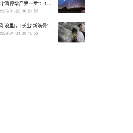
出“暂停增产第一步”：12
月继续扩产，明年1季度
2026-01-22 00:21:53
暂停
风,浪里{，}长出“新筋骨”
2026-01-31 09:45:53