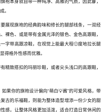
旗袍本身就自带一种纯净、高雅的气质，因此📘，
成。
想要展现旗袍的经典韵味和修长的腿部线条，一双经
色、裸色、或是带有金属光泽的银色、金色高跟鞋，
一字带高跟凉鞋，在视觉上能最大程🙂度地拉长腿
显得格外性感而优雅。
带有精致搭扣的玛丽珍鞋，或者尖头浅口的高跟鞋，
如果你的旗袍设计偏向“萌白💡酱”的可爱风格，带
是复古的乐福鞋，则能为整体造型增添一份少女的甜
的性感，让整体风格更加活泼，适合打造日常休闲的