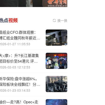
热点
视频
换一换
造纸业CFO.群体观察：
博汇纸业魏同秋年薪近
150万 与倒数第一民士达
2026-01-27 11:05:53
修文泉差超126万
大<摩>：升?长江基建集
团目标价至54港元 评级
“与大市同步”
2026-02-03 12:12:53
新华保险:盘中涨超6%，
保险板块全线飘红！分析
师：中期业绩、债市调整
2026-01-23 03:14:53
引爆行情，当前是保险最
舒适的环境
油价—走?高！Opec+走