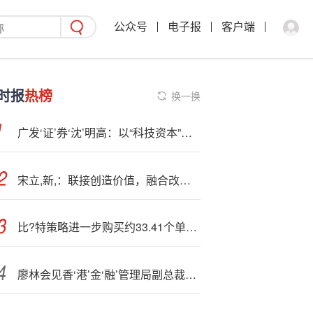
公众号
电子报
客户端
时报
热榜
换一换
广发‘证’券‘沈’明高：以“科技资本”赋能新质生产力 破解科技金融规模化难题
宋立,新,：联接创造价值，融合改变商业
比?特策略进一步购买约33.41个单位的比特币
廖林会见香‘港’金‘融’管理局副总裁阮国恒