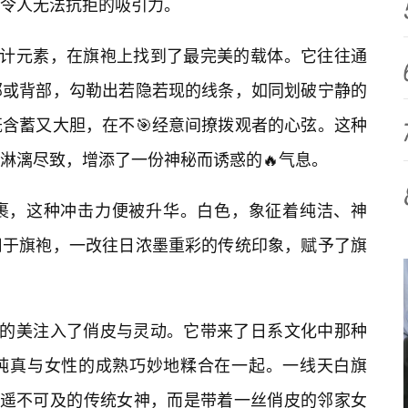
令人无法抗拒的吸引力。
设计元素，在旗袍上找到了最完美的载体。它往往通
部或背部，勾勒出若隐若现的线条，如同划破宁静的
含蓄又大胆，在不🎯经意间撩拨观者的心弦。这种
淋漓尽致，增添了一份神秘而诱惑的🔥气息。
裹，这种冲击力便被升华。白色，象征着纯洁、神
用于旗袍，一改往日浓墨重彩的传统印象，赋予了旗
典的美注入了俏皮与灵动。它带来了日系文化中那种
纯真与女性的成熟巧妙地糅合在一起。一线天白旗
再是遥不可及的传统女神，而是带着一丝俏皮的邻家女