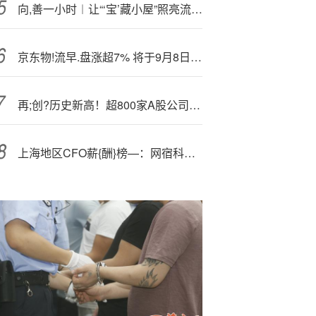
向,善一小时︱让“‘宝’藏小屋”照亮流动儿童未来
京东物!流早.盘涨超7% 将于9月8日起正式染蓝
再;创?历史新高！超800家A股公司中期分红 总金额逾6300亿元
上海地区CFO薪{酬}榜—：网宿科技CFO蒋薇407万排名第二